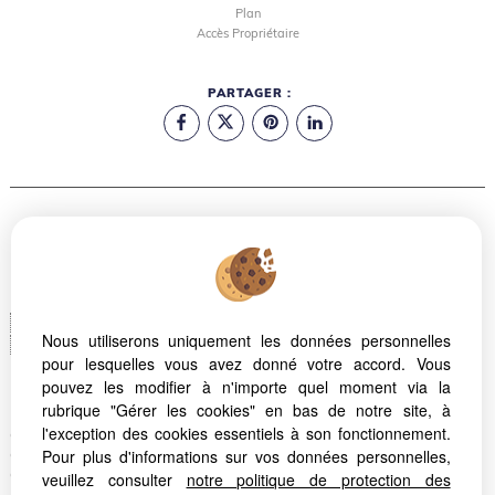
Plan
Accès Propriétaire
PARTAGER :
Logiciel immobilier
Création site internet immobilier
Nous utiliserons uniquement les données personnelles
Référencement immobilier
pour lesquelles vous avez donné votre accord. Vous
pouvez les modifier à n'importe quel moment via la
rubrique "Gérer les cookies" en bas de notre site, à
Montpellier (34070)
l'exception des cookies essentiels à son fonctionnement.
Quartier Celleneuve Montpellier
Pour plus d'informations sur vos données personnelles,
Quartier la Chamberte Montpellier
Quartier la Martelle Montpellier
veuillez consulter
notre politique de protection des