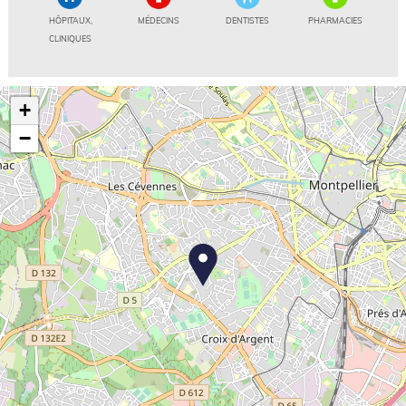
HÔPITAUX,
MÉDECINS
DENTISTES
PHARMACIES
CLINIQUES
+
−