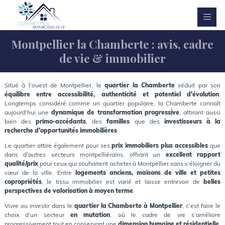
Montpellier la Chamberte : avis, cadre
de vie & immobilier
Situé à l’ouest de Montpellier, le
quartier la Chamberte
séduit par son
équilibre entre accessibilité, authenticité et potentiel d’évolution
.
Longtemps considéré comme un quartier populaire, la Chamberte connaît
aujourd’hui une
dynamique de transformation progressive
, attirant aussi
bien des
primo-accédants
, des
familles
que des
investisseurs à la
recherche d’opportunités immobilières
.
Le quartier attire également pour ses
prix immobiliers plus accessibles
que
dans d’autres secteurs montpelliérains, offrant un
excellent rapport
qualité/prix
pour ceux qui souhaitent acheter à Montpellier sans s’éloigner du
cœur de la ville. Entre
logements anciens, maisons de ville et petites
copropriétés
, le tissu immobilier est varié et laisse entrevoir de
belles
perspectives de valorisation à moyen terme
.
Vivre ou investir dans le
quartier la Chamberte à Montpellier
, c’est faire le
choix d’un secteur
en mutation
, où le cadre de vie s’améliore
progressivement tout en conservant une
dimension humaine et résidentielle
,