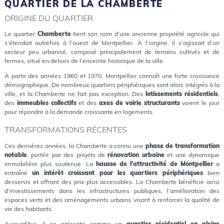
QUARTIER DE LA CHAMBERTE
ORIGINE DU QUARTIER
Le quartier
Chamberte
tient son nom d’une ancienne propriété agricole qui
s’étendait autrefois à l’ouest de Montpellier. À l’origine, il s’agissait d’un
secteur peu urbanisé, composé principalement de terrains cultivés et de
fermes, situé en dehors de l’enceinte historique de la ville.
À partir des années 1960 et 1970, Montpellier connaît une forte croissance
démographique. De nombreux quartiers périphériques sont alors intégrés à la
ville, et la Chamberte ne fait pas exception. Des
lotissements résidentiels
,
des
immeubles collectifs
et des
axes de voirie structurants
voient le jour
pour répondre à la demande croissante en logements.
TRANSFORMATIONS RÉCENTES
Ces dernières années, la Chamberte a connu une
phase de transformation
notable
, portée par des projets de
rénovation urbaine
et une dynamique
immobilière plus soutenue. La
hausse de l’attractivité de Montpellier
a
entraîné
un intérêt croissant pour les quartiers périphériques
bien
desservis et offrant des prix plus accessibles. La Chamberte bénéficie ainsi
d’investissements dans les infrastructures publiques, l’amélioration des
espaces verts et des aménagements urbains visant à renforcer la qualité de
vie des habitants.
Aujourd’hui, il se présente comme un
quartier résidentiel en pleine