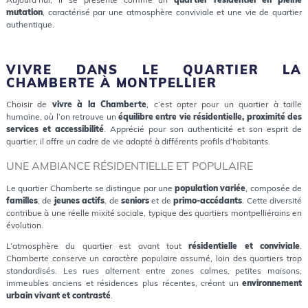
mutation
, caractérisé par une atmosphère conviviale et une vie de quartier
authentique.
VIVRE DANS LE QUARTIER LA
CHAMBERTE À MONTPELLIER
Choisir de
vivre à la Chamberte
, c’est opter pour un quartier à taille
humaine, où l’on retrouve un
équilibre entre vie résidentielle, proximité des
services et accessibilité
. Apprécié pour son authenticité et son esprit de
quartier, il offre un cadre de vie adapté à différents profils d’habitants.
UNE AMBIANCE RÉSIDENTIELLE ET POPULAIRE
Le quartier Chamberte se distingue par une
population variée
, composée de
familles
, de
jeunes actifs
, de
seniors
et de
primo-accédants
. Cette diversité
contribue à une réelle mixité sociale, typique des quartiers montpelliérains en
évolution.
L’atmosphère du quartier est avant tout
résidentielle et conviviale
.
Chamberte conserve un caractère populaire assumé, loin des quartiers trop
standardisés. Les rues alternent entre zones calmes, petites maisons,
immeubles anciens et résidences plus récentes, créant un
environnement
urbain vivant et contrasté
.