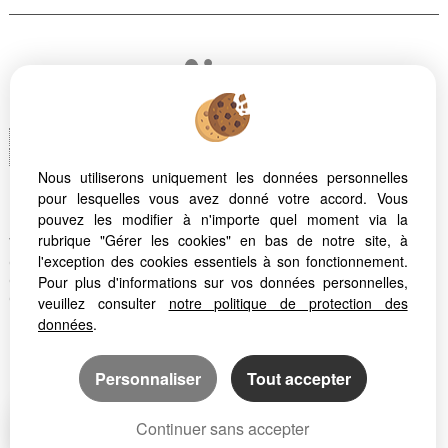
Logiciel immobilier Adapt Immo
Création site internet
Référencement site immobilier
Nous utiliserons uniquement les données personnelles
pour lesquelles vous avez donné votre accord. Vous
pouvez les modifier à n'importe quel moment via la
Montpellier (34070)
rubrique "Gérer les cookies" en bas de notre site, à
Valras Plage (34350)
l'exception des cookies essentiels à son fonctionnement.
Quartier Celleneuve Montpellier
Pour plus d'informations sur vos données personnelles,
Quartier la Chamberte Montpellier
Quartier la Martelle Montpellier
veuillez consulter
notre politique de protection des
données
.
Personnaliser
Tout accepter
Continuer sans accepter