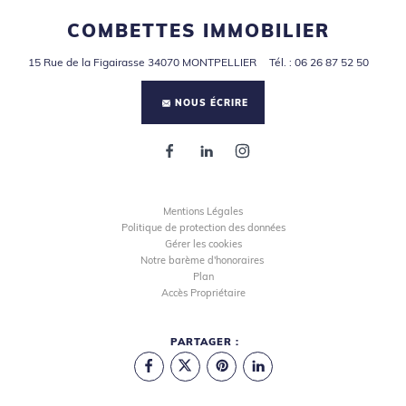
COMBETTES IMMOBILIER
15 Rue de la Figairasse
34070
MONTPELLIER
Tél.
:
06 26 87 52 50
NOUS ÉCRIRE
Mentions Légales
Politique de protection des données
Gérer les cookies
Notre barème d'honoraires
Plan
Accès Propriétaire
PARTAGER :