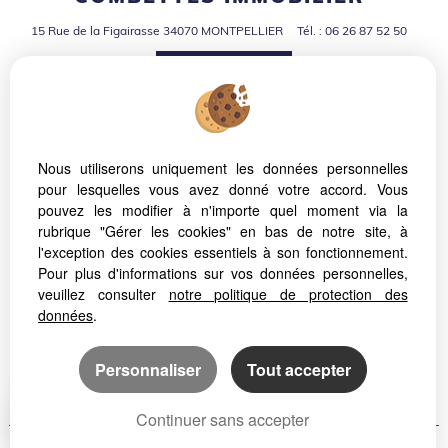
15 Rue de la Figairasse
34070
MONTPELLIER
Tél.
:
06 26 87 52 50
NOUS ÉCRIRE
Nous utiliserons uniquement les données personnelles
pour lesquelles vous avez donné votre accord. Vous
Mentions Légales
pouvez les modifier à n'importe quel moment via la
Politique de protection des données
rubrique "Gérer les cookies" en bas de notre site, à
Gérer les cookies
l'exception des cookies essentiels à son fonctionnement.
Notre barème d'honoraires
Plan
Pour plus d'informations sur vos données personnelles,
Accès Propriétaire
veuillez consulter
notre politique de protection des
données
.
PARTAGER :
Personnaliser
Tout accepter
Continuer sans accepter