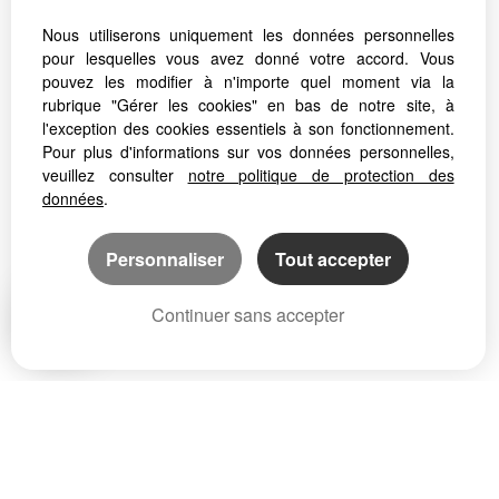
NOUS ÉCRIRE
Nous utiliserons uniquement les données personnelles
pour lesquelles vous avez donné votre accord. Vous
pouvez les modifier à n'importe quel moment via la
rubrique "Gérer les cookies" en bas de notre site, à
l'exception des cookies essentiels à son fonctionnement.
Pour plus d'informations sur vos données personnelles,
Mentions Légales
Politique de protection des données
veuillez consulter
notre politique de protection des
Gérer les cookies
données
.
Notre barème d'honoraires
Plan
Accès Propriétaire
Personnaliser
Tout accepter
Continuer sans accepter
PARTAGER :