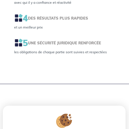
avec qui il y a confiance et réactivité
4
DES RÉSULTATS PLUS RAPIDES
et un meilleur prix
5
UNE SÉCURITÉ JURIDIQUE RENFORCÉE
les obligations de chaque partie sont suivies et respectées
COMBETTES IMMOBILIER
15 Rue de la Figairasse
34070
MONTPELLIER
Tél.
:
06 26 87 52 50