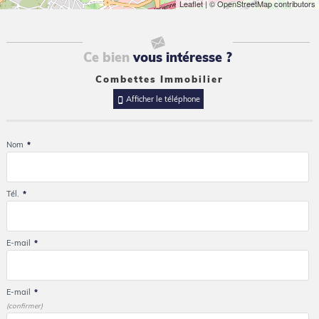
Leaflet
| © OpenStreetMap contributors
Ce bien
vous intéresse ?
Combettes Immobilier
Afficher le téléphone
Nom
*
Tél.
*
E-mail
*
E-mail
*
(confirmer)