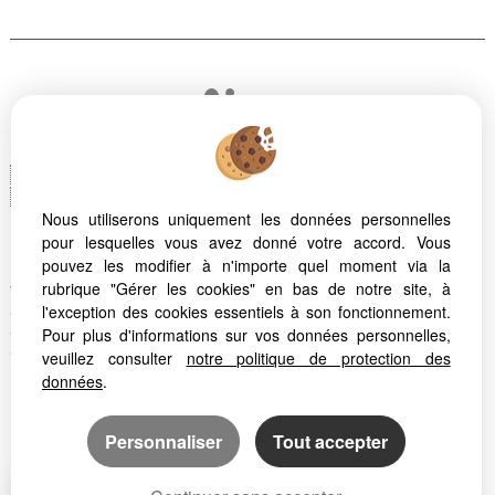
Logiciel immobilier Adapt Immo
Création site immobilier
Référencement site immobilier
Nous utiliserons uniquement les données personnelles
pour lesquelles vous avez donné votre accord. Vous
pouvez les modifier à n'importe quel moment via la
Montpellier (34070)
rubrique "Gérer les cookies" en bas de notre site, à
Valras Plage (34350)
l'exception des cookies essentiels à son fonctionnement.
Quartier Celleneuve Montpellier
Pour plus d'informations sur vos données personnelles,
Quartier la Chamberte Montpellier
Quartier la Martelle Montpellier
veuillez consulter
notre politique de protection des
données
.
Personnaliser
Tout accepter