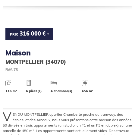
316 000 €
PRIX
*
Maison
MONTPELLIER (34070)
Réf.
75
116 m²
6 pièce(s)
4 chambre(s)
456 m²
V
ENDU MONTPELLIER quartier Chamberte proche du tramway, des
écoles, et des Arceaux, nous vous présentons cette maison des années
50 divisée en trois appartements (un studio, un F1 et un F3 en duplex) sur une
parcelle de 450 m². Les appartements sont actuellement vides. Des travaux