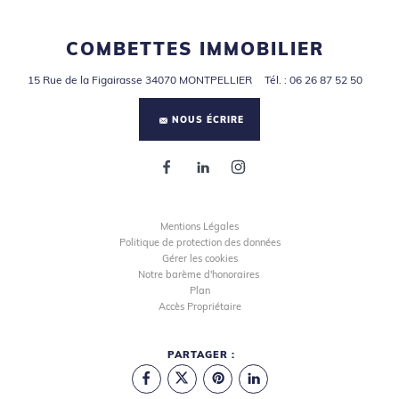
COMBETTES IMMOBILIER
15 Rue de la Figairasse
34070
MONTPELLIER
Tél.
:
06 26 87 52 50
NOUS ÉCRIRE
Mentions Légales
Politique de protection des données
Gérer les cookies
Notre barème d'honoraires
Plan
Accès Propriétaire
PARTAGER :